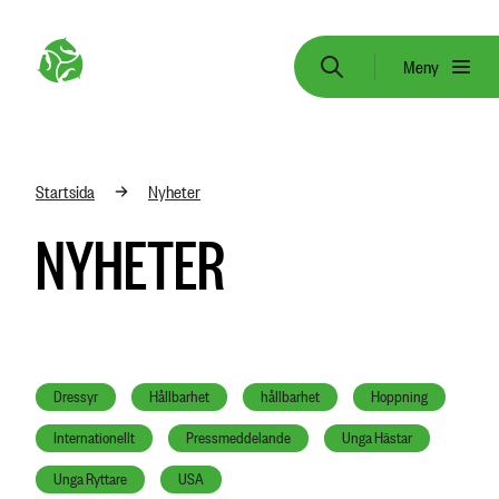
Meny
Startsida
Nyheter
NYHETER
Dressyr
Hållbarhet
hållbarhet
Hoppning
Internationellt
Pressmeddelande
Unga Hästar
Unga Ryttare
USA