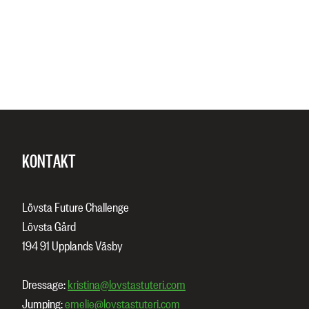
KONTAKT
Lövsta Future Challenge
Lövsta Gård
194 91 Upplands Väsby
Dressage:
kristina@lovstastuteri.com
Jumping:
emelie@lovstastuteri.com