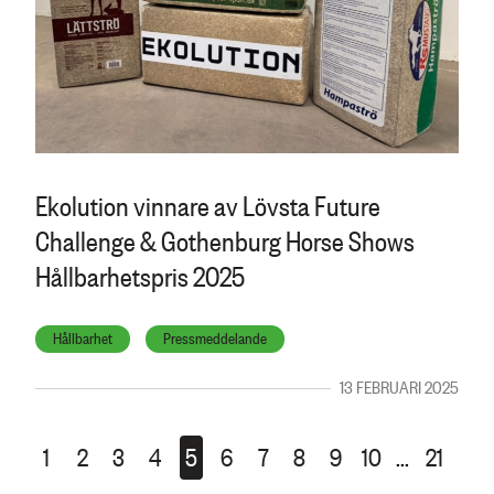
Ekolution vinnare av Lövsta Future
Challenge & Gothenburg Horse Shows
Hållbarhetspris 2025
Hållbarhet
Pressmeddelande
13 FEBRUARI 2025
1
2
3
4
5
6
7
8
9
10
...
21