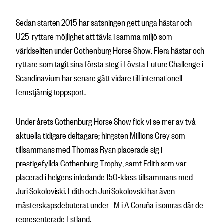
Sedan starten 2015 har satsningen gett unga hästar och
U25-ryttare möjlighet att tävla i samma miljö som
världseliten under Gothenburg Horse Show. Flera hästar och
ryttare som tagit sina första steg i Lövsta Future Challenge i
Scandinavium har senare gått vidare till internationell
femstjärnig toppsport.
Under årets Gothenburg Horse Show fick vi se mer av två
aktuella tidigare deltagare; hingsten Millions Grey som
tillsammans med Thomas Ryan placerade sig i
prestigefyllda Gothenburg Trophy, samt Edith som var
placerad i helgens inledande 150-klass tillsammans med
Juri Sokoloviski. Edith och Juri Sokolovski har även
mästerskapsdebuterat under EM i A Coruña i somras där de
representerade Estland.