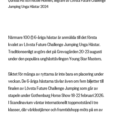
Qurious HS och Nicole Holmén, segrare av Lövsta Future Challenge
Jumping Unga Hästar 2024
Närmare 100 (!) 6-åriga hästar är anmälda till det första
kvalet av Lövsta Future Challenge Jumping Unga Hästar.
Traditionsenligt avgörs det på Grevagården 20-23 augusti
under den populära unghästtävlingen Young Star Masters.
Siktet för många av ryttarna är inte bara en placering under
veckan. De 6-åriga hästarna tävlar även om fem biljetter till
finalen av Lövsta Future Challenge Jumping som går av
stapeln under Gothenburg Horse Show 18-22 februari 2026.
I Scandinavium väntar internationellt toppmotstånd i tre
klasser, där världsstjärnor och framtidshopp möts på en av