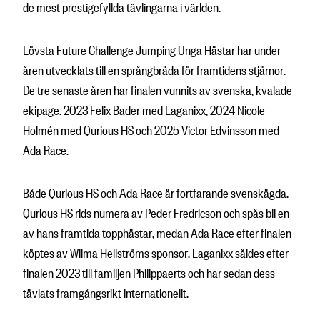
de mest prestigefyllda tävlingarna i världen.
Lövsta Future Challenge Jumping Unga Hästar har under
åren utvecklats till en språngbräda för framtidens stjärnor.
De tre senaste åren har finalen vunnits av svenska, kvalade
ekipage. 2023 Felix Bader med Laganixx, 2024 Nicole
Holmén med Qurious HS och 2025 Victor Edvinsson med
Ada Race.
Både Qurious HS och Ada Race är fortfarande svenskägda.
Qurious HS rids numera av Peder Fredricson och spås bli en
av hans framtida topphästar, medan Ada Race efter finalen
köptes av Wilma Hellströms sponsor. Laganixx såldes efter
finalen 2023 till familjen Philippaerts och har sedan dess
tävlats framgångsrikt internationellt.