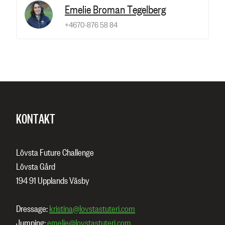
Emelie Broman Tegelberg
+4670-876 58 84
KONTAKT
Lövsta Future Challenge
Lövsta Gård
194 91 Upplands Väsby
Dressage:
kristina@lovstastuteri.com
Jumping:
emelie@lovstastuteri.com