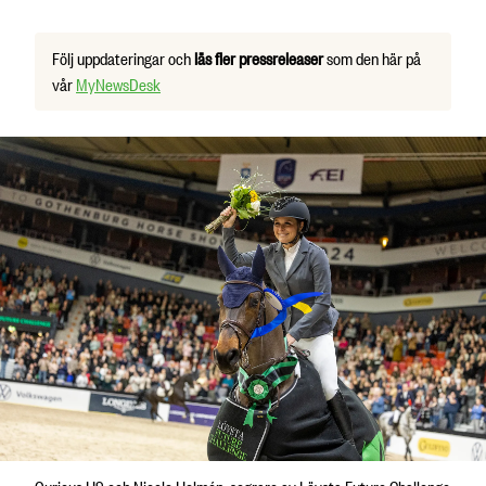
Följ uppdateringar och
läs fler pressreleaser
som den här på
vår
MyNewsDesk