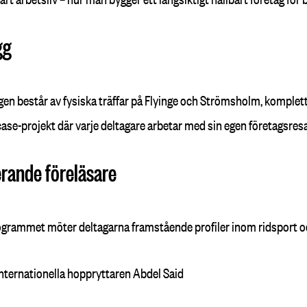
gg
gen består av fysiska träffar på Flyinge och Strömsholm, komplett
case-projekt där varje deltagare arbetar med sin egen företagsres
erande föreläsare
grammet möter deltagarna framstående profiler inom ridsport och
nternationella hoppryttaren Abdel Said