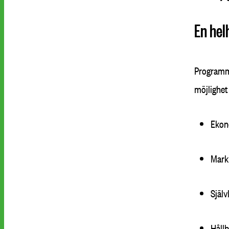
En hel
Programme
möjlighet
Ekon
Mark
Själ
Hållb