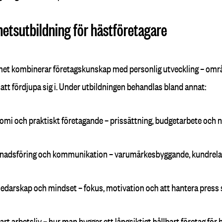
hetsutbildning för hästföretagare
t kombinerar företagskunskap med personlig utveckling – områ
 att fördjupa sig i. Under utbildningen behandlas bland annat:
omi och praktiskt företagande
– prissättning, budgetarbete och n
nadsföring och kommunikation
– varumärkesbyggande, kundrelat
vledarskap och mindset
– fokus, motivation och att hantera press
art arbetsliv
– hur man bygger ett långsiktigt hållbart företag fö