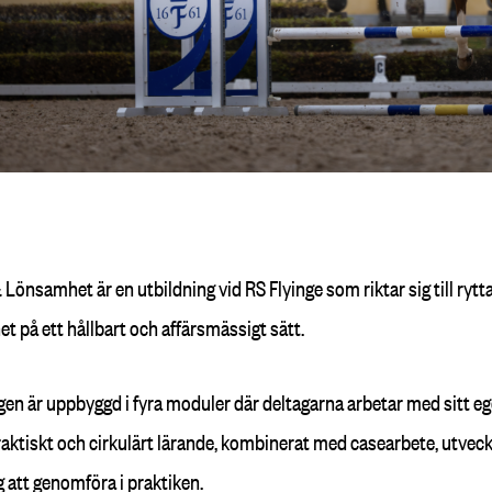
& Lönsamhet
är en utbildning vid RS Flyinge som riktar sig till ryt
t på ett hållbart och affärsmässigt sätt.
gen är uppbyggd i fyra moduler där deltagarna arbetar med sitt eg
ktiskt och cirkulärt lärande, kombinerat med casearbete, utveckl
g att genomföra i praktiken.