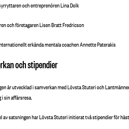
syrryttaren och entreprenören Lina Dolk
ren och företagaren Lisen Bratt Fredricson
nternationellt erkända mentala coachen Annette Paterakis
kan och stipendier
gen är utvecklad i samverkan med Lövsta Stuteri och Lantmännen K
 i sin affärsresa.
 av satsningen har Lövsta Stuteri initierat två stipendier för häs