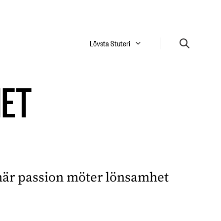
Lövsta Stuteri
HET
 när passion möter lönsamhet