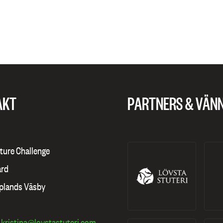
AKT
PARTNERS & VÄN
ture Challenge
ård
pplands Väsby
:
kristina@lovstastuteri.com