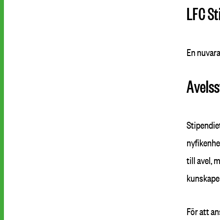
LFC St
En nuvaran
Avelss
Stipendie
nyfikenhe
till avel,
kunskaper 
För att an