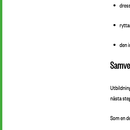
dres
rytta
den i
Samver
Utbildnin
nästa steg
Som en del