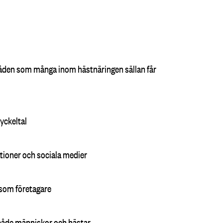
den som många inom hästnäringen sällan får
yckeltal
ioner och sociala medier
 som företagare
r både människor och hästar