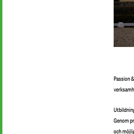
Passion 
verksamhe
Utbildnin
Genom pra
och möjli