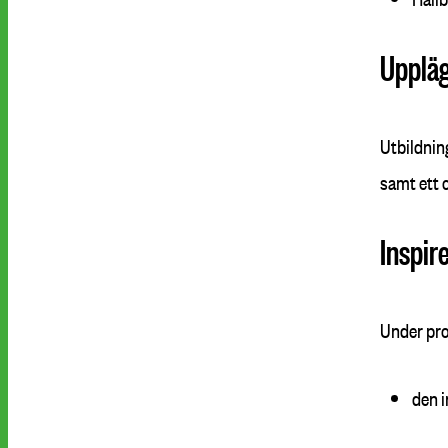
Upplä
Utbildnin
samt ett 
Inspir
Under pro
den i