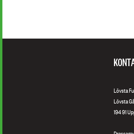
KONT
Lövsta Fu
Lövsta G
194 91 U
Dressage